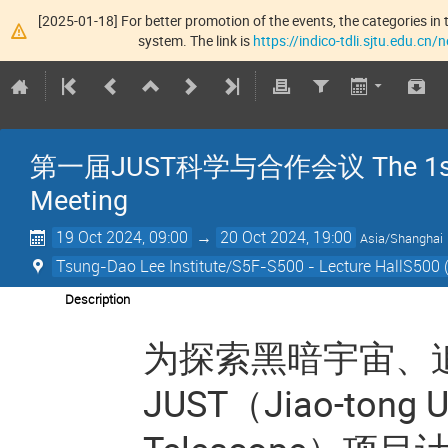
[2025-01-18] For better promotion of the events, the categories in t
system. The link is
https://indico-tdli.sjtu.edu.cn
第一届JUST科学与合作会议 The 1st JUST 
Meeting
19 Oct 2024, 09:00
→
20 Oct 2024, 19:00
Asia/Shanghai
Tsung-Dao Lee Institute/S5F-S500 - Lecture HallS500 (
Description
为探索黑暗宇宙、
JUST（Jiao-tong Un