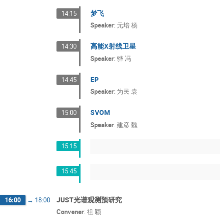
梦飞
14:15
Speaker
:
元培 杨
高能X射线卫星
14:30
Speaker
:
骅 冯
EP
14:45
Speaker
:
为民 袁
SVOM
15:00
Speaker
:
建彦 魏
15:15
15:45
JUST光谱观测预研究
16:00
→
18:00
Convener
:
祖 颖