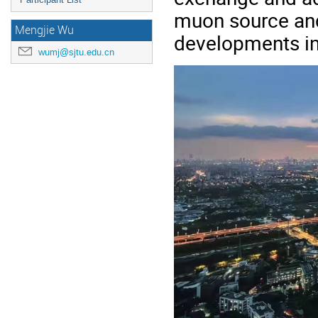
muon source and 
Mengjie Wu
developments in 
wumj@sjtu.edu.cn