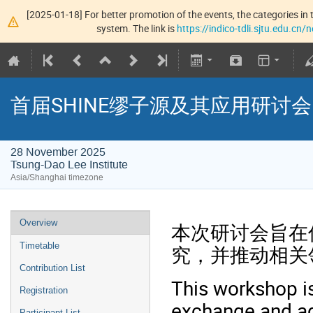
[2025-01-18] For better promotion of the events, the categories in t
system. The link is
https://indico-tdli.sjtu.edu.cn
首届SHINE缪子源及其应用研讨会（
28 November 2025
Tsung-Dao Lee Institute
Asia/Shanghai timezone
Overview
本次研讨会旨在
Timetable
究，并推动相关
Contribution List
This workshop i
Registration
exchange and a
Participant List