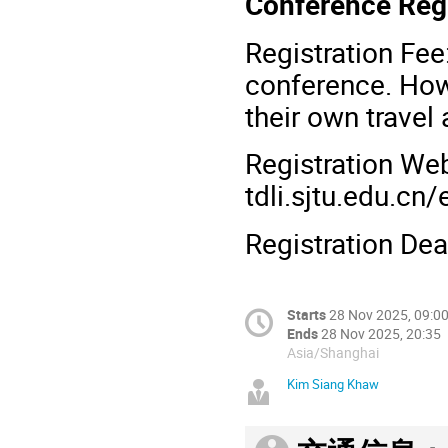
Conference Regi
Registration Fee:
conference. Howe
their own trave
Registration Web
tdli.sjtu.edu.c
Registration De
Starts
28 Nov 2025, 09:0
Ends
28 Nov 2025, 20:35
Asia/Shanghai
Kim Siang Khaw