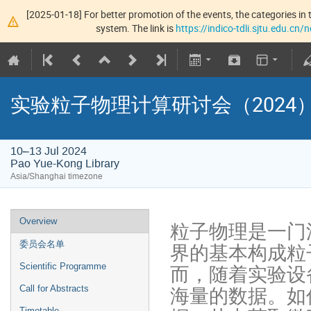
[2025-01-18] For better promotion of the events, the categories in t
system. The link is
https://indico-tdli.sjtu.edu.cn
实验粒子物理计算研讨会（2024
10–13 Jul 2024
Pao Yue-Kong Library
Asia/Shanghai timezone
Overview
粒子物理是一门
界的基本构成粒
委员会名单
而，随着实验设
Scientific Programme
海量的数据。如
Call for Abstracts
Timetable