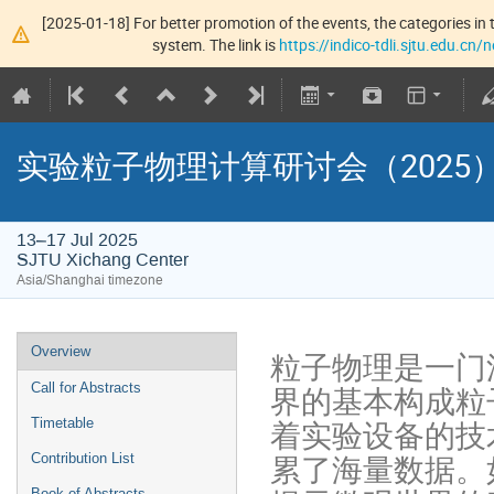
[2025-01-18] For better promotion of the events, the categories in t
system. The link is
https://indico-tdli.sjtu.edu.cn
实验粒子物理计算研讨会（2025
13–17 Jul 2025
SJTU Xichang Center
Asia/Shanghai timezone
Overview
粒子物理是一门
界的基本构成粒
Call for Abstracts
着实验设备的技
Timetable
累了海量数据。
Contribution List
Book of Abstracts